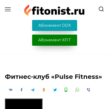
Перейти
к
содержанию
Абонемент DDX
Абонемент XFIT
Фитнес-клуб «Pulse Fitness»