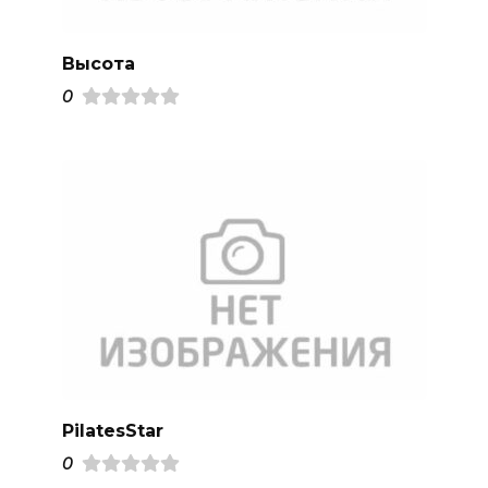
Высота
0
PilatesStar
0