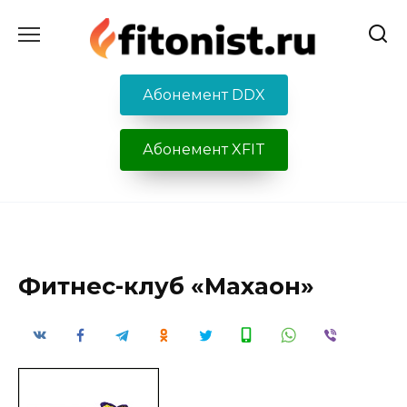
Перейти
к
содержанию
Абонемент DDX
Абонемент XFIT
Фитнес-клуб «Махаон»