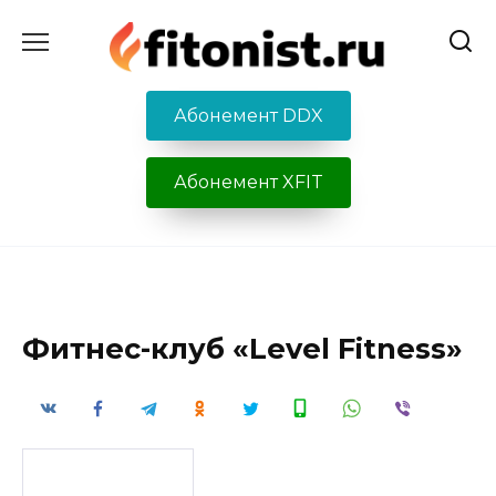
Перейти
к
содержанию
Абонемент DDX
Абонемент XFIT
Фитнес-клуб «Level Fitness»