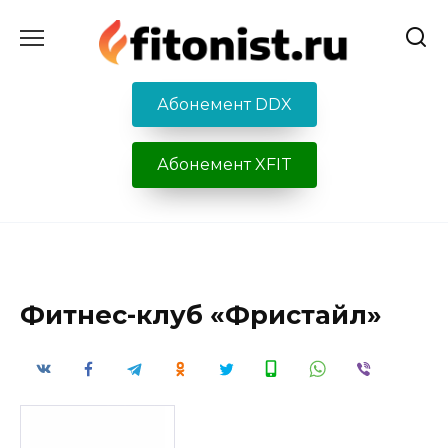
Перейти
к
содержанию
Абонемент DDX
Абонемент XFIT
Фитнес-клуб «Фристайл»