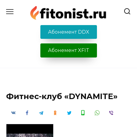
Перейти
к
содержанию
Абонемент DDX
Абонемент XFIT
Фитнес-клуб «DYNAMITE»