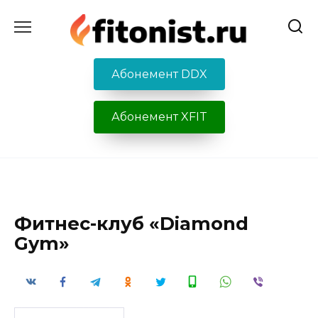
Перейти
к
содержанию
Абонемент DDX
Абонемент XFIT
Фитнес-клуб «Diamond
Gym»