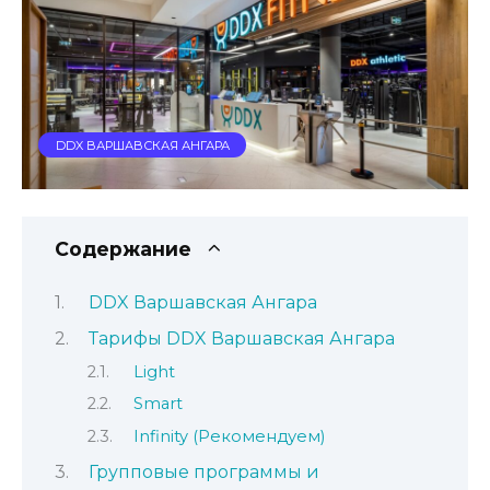
DDX ВАРШАВСКАЯ АНГАРА
Содержание
DDX Варшавская Ангара
Тарифы DDX Варшавская Ангара
Light
Smart
Infinity (Рекомендуем)
Групповые программы и