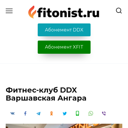
Перейти
к
содержанию
Абонемент DDX
Абонемент XFIT
Фитнес-клуб DDX
Варшавская Ангара