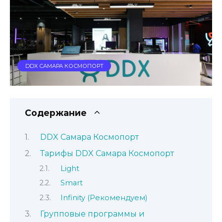
DDX САМАРА КОСМОПОРТ
Содержание
DDX Самара Космопорт
Тарифы DDX Самара Космопорт
Light
Smart
Infinity (Рекомендуем)
Групповые программы и