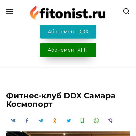
Перейти
к
содержанию
Абонемент DDX
Абонемент XFIT
Фитнес-клуб DDX Самара
Космопорт