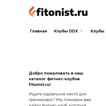
Перейти
к
содержанию
Главная
Клубы DDX
Клубы 
Добро пожаловать в наш
каталог фитнес-клубов
Fitonist.ru!
Ищите идеальное место для
тренировок? Мы поможем вам
найти фитнес-клуб, который