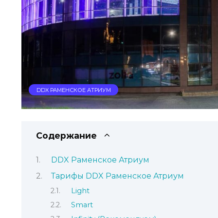
DDX РАМЕНСКОЕ АТРИУМ
Содержание
DDX Раменское Атриум
Тарифы DDX Раменское Атриум
Light
Smart