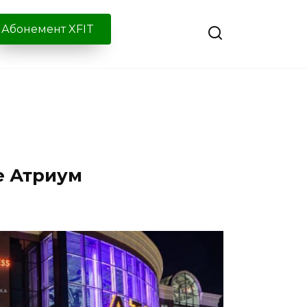
Абонемент XFIT
е Атриум