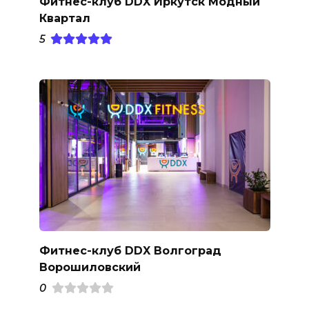
Фитнес-клуб DDX Иркутск Модный
Квартал
5
Фитнес-клуб DDX Волгоград
Ворошиловский
0