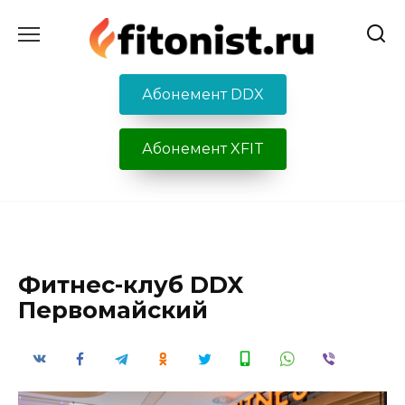
Перейти
к
содержанию
Абонемент DDX
Абонемент XFIT
Фитнес-клуб DDX
Первомайский