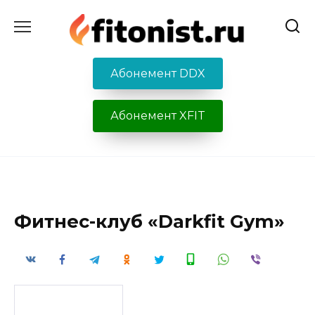
Перейти
к
содержанию
Абонемент DDX
Абонемент XFIT
Фитнес-клуб «Darkfit Gym»