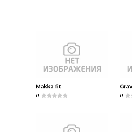
Makka fit
Gra
0
0