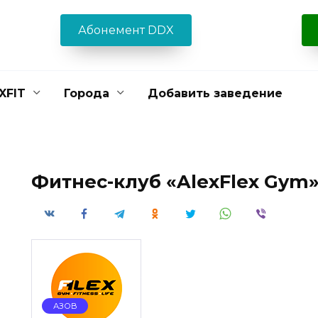
Абонемент DDX
XFIT
Города
Добавить заведение
Фитнес-клуб «AlexFlex Gym
АЗОВ