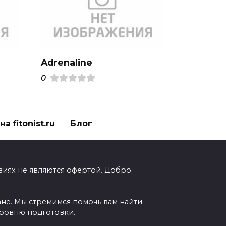
Adrenaline
0
а fitonist.ru
Блог
виях не являются офертой. Добро
ане. Мы стремимся помочь вам найти
уровню подготовки.