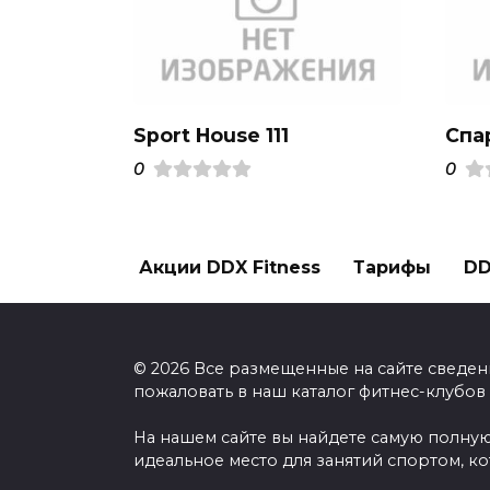
Sport House 111
Спа
0
0
Акции DDX Fitness
Тарифы
DD
© 2026 Все размещенные на сайте сведен
пожаловать в наш каталог фитнес-клубов
На нашем сайте вы найдете самую полную
идеальное место для занятий спортом, к