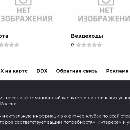
рта
Вездеходы
0
X на карте
DDX
Обратная связь
Реклама н
ия носят информационный характер и ни при каких усло
 России!
 и актуальную информацию о фитнес-клубах по всей стр
оторое соответствует вашим потребностям, интересам и 