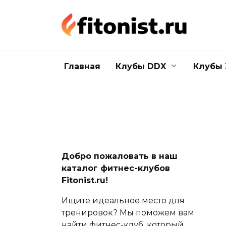
Перейти
к
содержанию
Главная
Клубы DDX
Клубы 
Добро пожаловать в наш
каталог фитнес-клубов
Fitonist.ru!
Ищите идеальное место для
тренировок? Мы поможем вам
найти фитнес-клуб, который