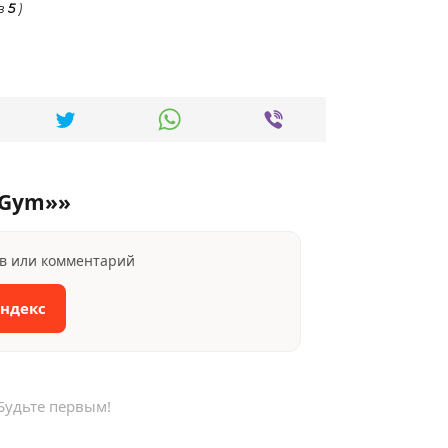
з
5
)
 Gym»»
ыв или комментарий
Яндекс
Будьте первым!