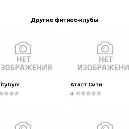
Другие фитнес-клубы
vityGym
Атлет Сити
0