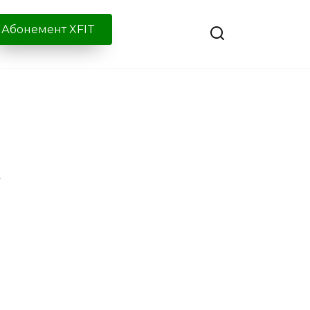
Абонемент XFIT
»