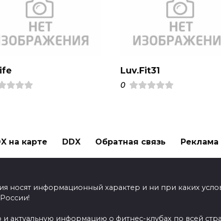
ife
Luv.Fit31
0
X на карте
DDX
Обратная связь
Реклама н
ия носят информационный характер и ни при каких усло
 России!
 и актуальную информацию о фитнес-клубах по всей стр