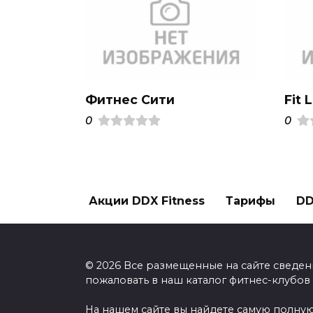
Фитнес Сити
Fit L
0
0
Акции DDX Fitness
Тарифы
DD
© 2026 Все размещенные на сайте сведен
пожаловать в наш каталог фитнес-клубов
На нашем сайте вы найдете самую полную