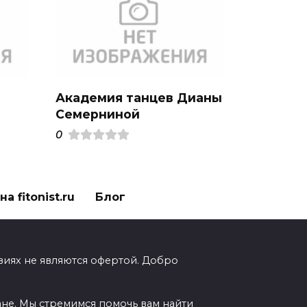
Академия танцев Дианы
Семерниной
0
а fitonist.ru
Блог
виях не являются офертой. Добро
ане. Мы стремимся помочь вам найти