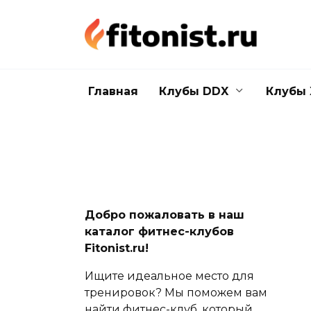
Перейти
к
содержанию
Главная
Клубы DDX
Клубы 
Добро пожаловать в наш
каталог фитнес-клубов
Fitonist.ru!
Ищите идеальное место для
тренировок? Мы поможем вам
найти фитнес-клуб, который