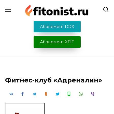
Перейти
к
содержанию
Абонемент DDX
Абонемент XFIT
Фитнес-клуб «Адреналин»