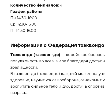
Количество филиалов:
4
График работы:
Пн 14:30-16:00
Ср 14:30-16:00
Пт 14:30-16:00
Информация о Федерация тхэквондо
Тхэквондо (таэквон-до)
— корейское боевое и
популярность во всем мире благодаря доступ
зрелищности.
В таэквон-до (тхэквондо) каждый может получит
здоровье, научиться самообороне, ознакомить
воспитать сильное тело и дух, достичь спорти
возраста.