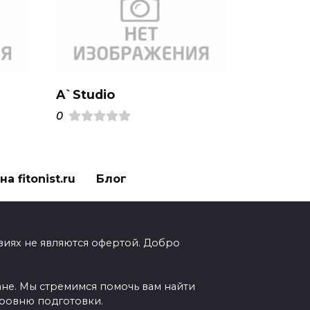
A`Studio
0
а fitonist.ru
Блог
виях не являются офертой. Добро
ане. Мы стремимся помочь вам найти
уровню подготовки.