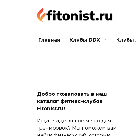
Перейти
к
содержанию
Главная
Клубы DDX
Клубы 
Добро пожаловать в наш
каталог фитнес-клубов
Fitonist.ru!
Ищите идеальное место для
тренировок? Мы поможем вам
найти фитнес-клуб, который