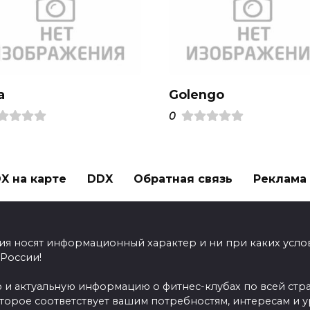
a
Golengo
0
X на карте
DDX
Обратная связь
Реклама н
ия носят информационный характер и ни при каких усло
 России!
 и актуальную информацию о фитнес-клубах по всей стр
оторое соответствует вашим потребностям, интересам и 