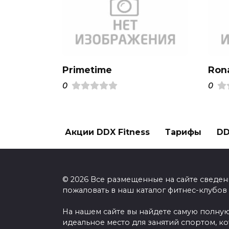
Primetime
Ron
0
0
Акции DDX Fitness
Тарифы
DD
© 2026 Все размещенные на сайте сведен
пожаловать в наш каталог фитнес-клубов
На нашем сайте вы найдете самую полную
идеальное место для занятий спортом, к