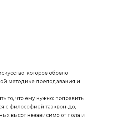
скусство, которое обрело
ной методике преподавания и
ь то, что ему нужно: поправить
ся с философией таэквон-до,
вных высот независимо от пола и