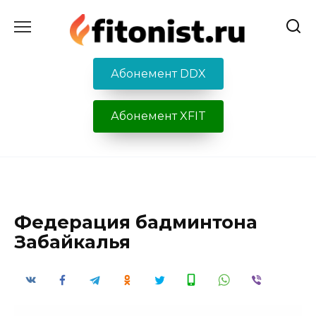
Перейти
к
содержанию
Абонемент DDX
Абонемент XFIT
Федерация бадминтона
Забайкалья