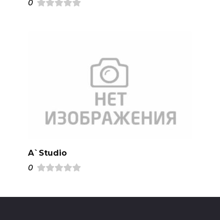
0
A`Studio
0