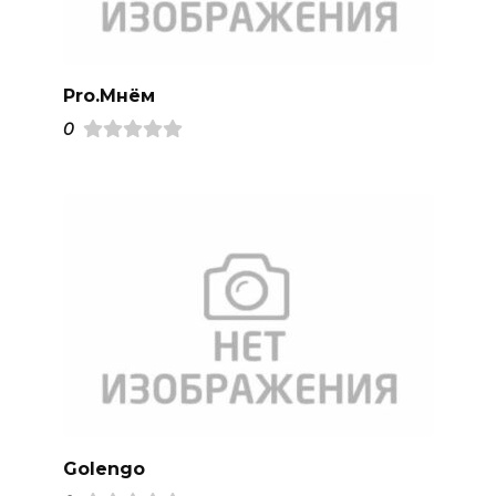
Pro.Mнём
0
Golengo