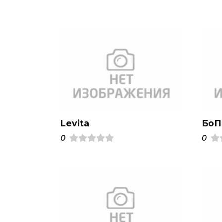
Levita
БоП
0
0