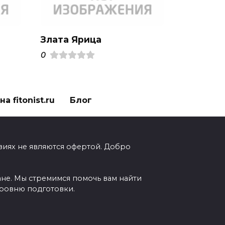
Злата Ярица
0
а fitonist.ru
Блог
виях не являются офертой. Добро
ане. Мы стремимся помочь вам найти
уровню подготовки.