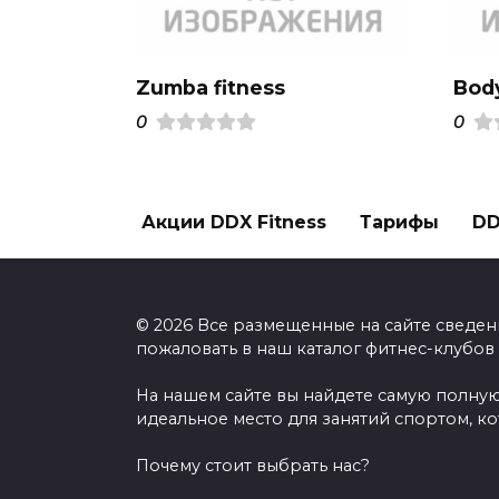
Zumba fitness
Bod
0
0
Акции DDX Fitness
Тарифы
DD
© 2026 Все размещенные на сайте сведен
пожаловать в наш каталог фитнес-клубов
На нашем сайте вы найдете самую полную
идеальное место для занятий спортом, к
Почему стоит выбрать нас?