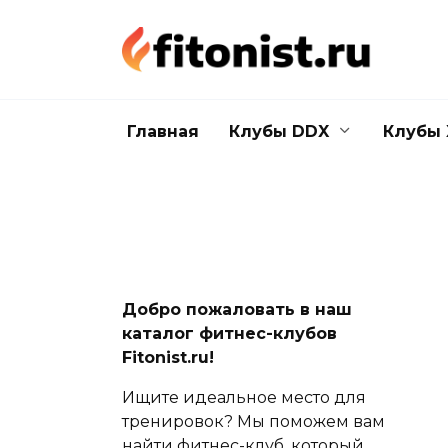
Перейти
к
содержанию
Главная
Клубы DDX
Клубы 
Добро пожаловать в наш
каталог фитнес-клубов
Fitonist.ru!
Ищите идеальное место для
тренировок? Мы поможем вам
найти фитнес-клуб, который