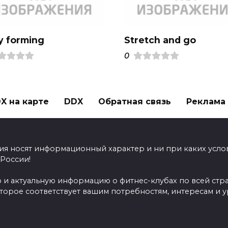
y forming
Stretch and go
0
X на карте
DDX
Обратная связь
Реклама н
ия носят информационный характер и ни при каких усло
 России!
 и актуальную информацию о фитнес-клубах по всей стр
оторое соответствует вашим потребностям, интересам и 