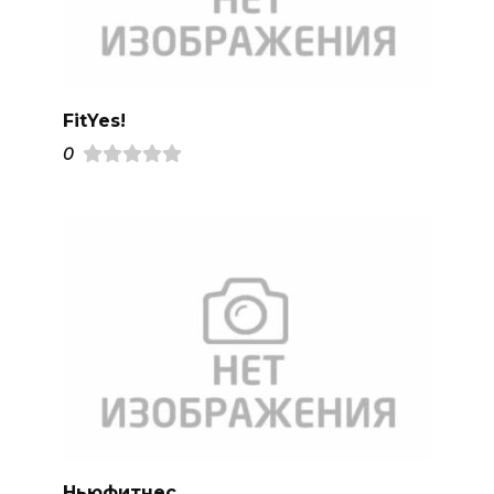
FitYes!
0
Ньюфитнес