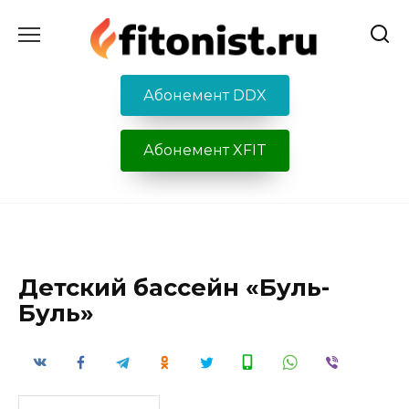
Перейти
к
содержанию
Абонемент DDX
Абонемент XFIT
Детский бассейн «Буль-
Буль»