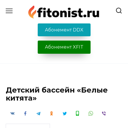
Перейти
к
содержанию
Абонемент DDX
Абонемент XFIT
Детский бассейн «Белые
китята»