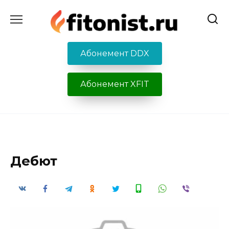
Перейти
к
содержанию
Абонемент DDX
Абонемент XFIT
Дебют