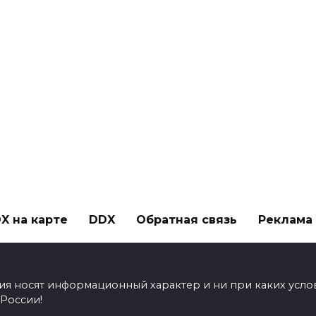
X на карте
DDX
Обратная связь
Реклама н
ия носят информационный характер и ни при каких усло
 России!