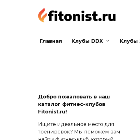
Перейти
к
содержанию
Главная
Клубы DDX
Клубы 
Добро пожаловать в наш
каталог фитнес-клубов
Fitonist.ru!
Ищите идеальное место для
тренировок? Мы поможем вам
найти фитнес-клуб, который