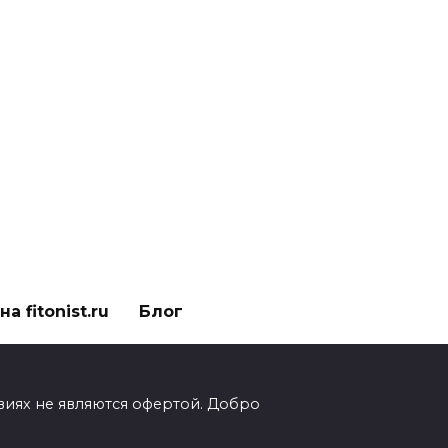
а fitonist.ru
Блог
виях не являются офертой. Добро