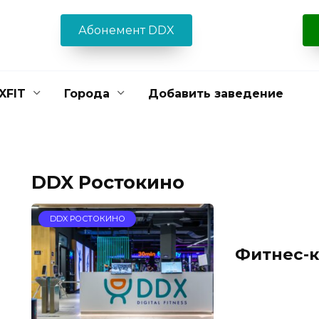
Абонемент DDX
XFIT
Города
Добавить заведение
DDX Ростокино
DDX РОСТОКИНО
Фитнес-к