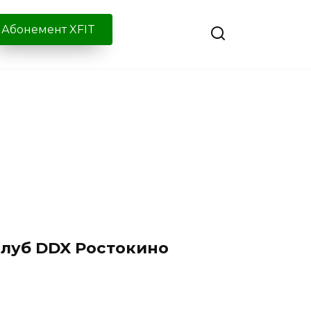
Абонемент XFIT
луб DDX Ростокино