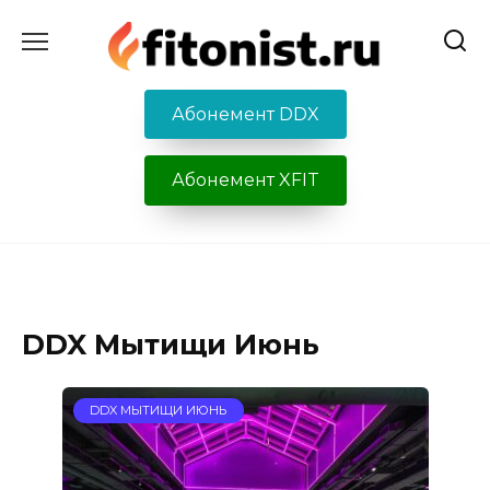
Перейти
к
содержанию
Абонемент DDX
Абонемент XFIT
DDX Мытищи Июнь
DDX МЫТИЩИ ИЮНЬ