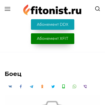
Перейти
к
содержанию
Абонемент DDX
Абонемент XFIT
Боец