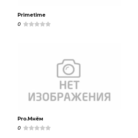
Primetime
0
Pro.Mнём
0