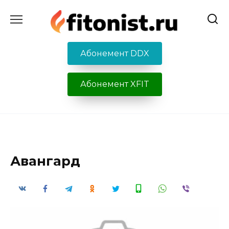
Перейти
к
содержанию
Абонемент DDX
Абонемент XFIT
Авангард