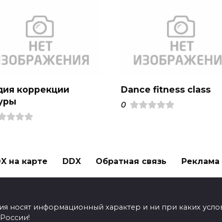
дия коррекции
Dance fitness class
уры
0
X на карте
DDX
Обратная связь
Реклама н
ия носят информационный характер и ни при каких усло
 России!