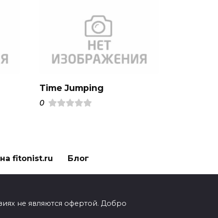
Time Jumping
0
а fitonist.ru
Блог
виях не являются офертой. Добро