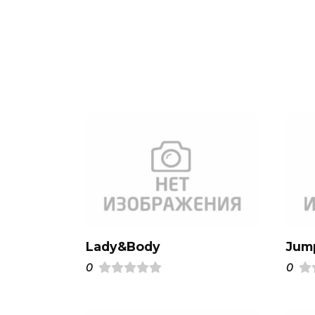
Lady&Body
Jum
0
0