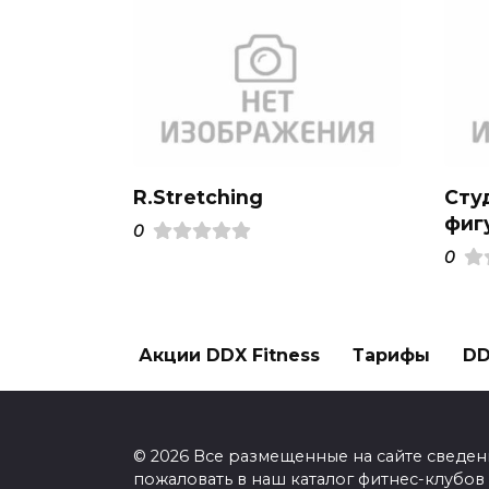
R.Stretching
Сту
фиг
0
0
Акции DDX Fitness
Тарифы
DD
© 2026 Все размещенные на сайте сведен
пожаловать в наш каталог фитнес-клубов