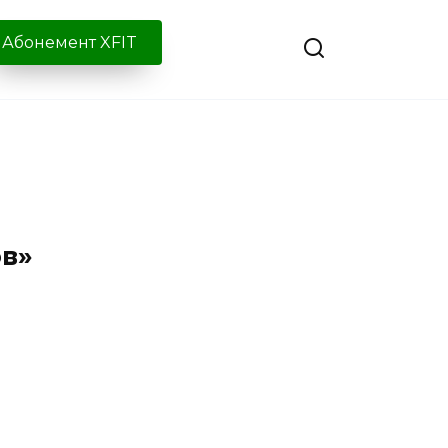
Абонемент XFIT
ов»