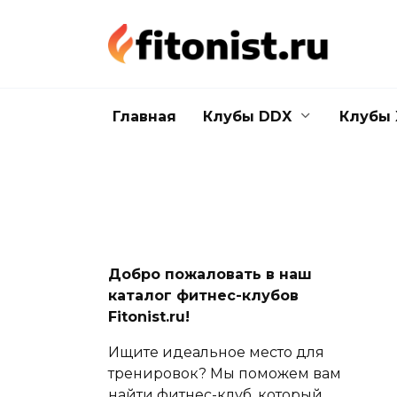
Перейти
к
содержанию
Главная
Клубы DDX
Клубы 
Добро пожаловать в наш
каталог фитнес-клубов
Fitonist.ru!
Ищите идеальное место для
тренировок? Мы поможем вам
найти фитнес-клуб, который