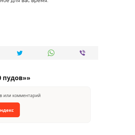
обное для вас время.
0 пудов»»
ыв или комментарий
Яндекс