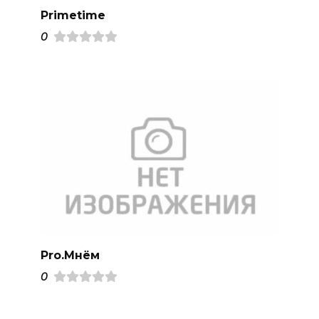
Primetime
0
Pro.Mнём
0