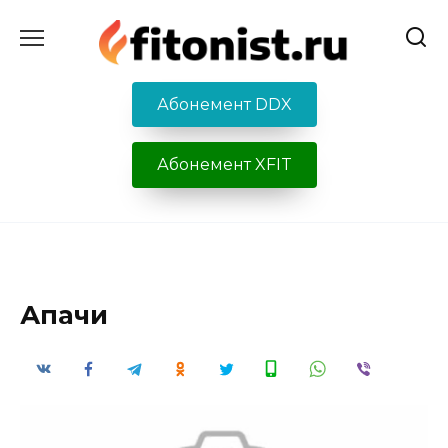
Перейти
к
содержанию
Абонемент DDX
Абонемент XFIT
Апачи