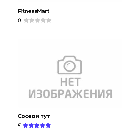
FitnessMart
0
Соседи тут
5