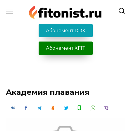
Перейти
к
содержанию
Абонемент DDX
Абонемент XFIT
Академия плавания