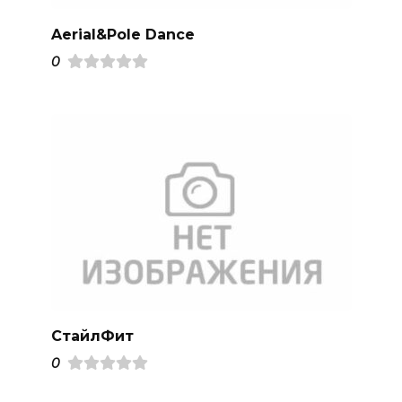
Aerial&Pole Dance
0
СтайлФит
0