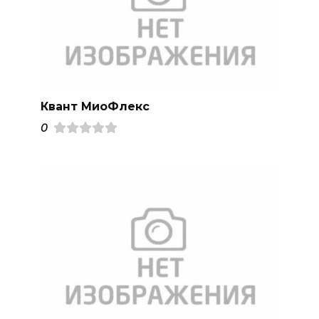
Квант МиоФлекс
0